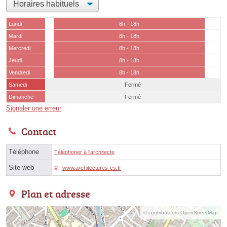
Lundi
8h - 18h
Mardi
8h - 18h
Mercredi
8h - 18h
Jeudi
8h - 18h
Vendredi
8h - 18h
Samedi
Fermé
Dimanche
Fermé
Signaler une erreur
Contact
Téléphone
Téléphoner à l'architecte
Site web
www.architectures-cs.fr
Plan et adresse
© contributeurs OpenStreetMap