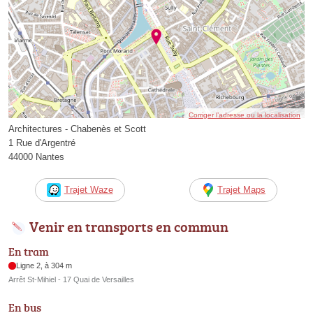
Corriger l’adresse ou la localisation
Architectures - Chabenès et Scott
1 Rue d'Argentré
44000 Nantes
Trajet Waze
Trajet Maps
Venir en transports en commun
En tram
Ligne 2, à 304 m
Arrêt St-Mihiel - 17 Quai de Versailles
En bus