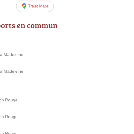
Trajet Maps
ports en commun
la Madeleine
la Madeleine
ison Rouge
ison Rouge
ison Rouge