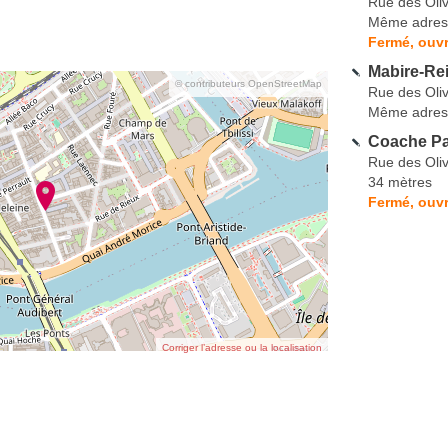
Rue des Oliv
Même adres
Fermé, ouvr
Mabire-Rei
© contributeurs OpenStreetMap
Rue des Oliv
Même adres
Coache P
Rue des Oliv
34 mètres
Fermé, ouvr
Corriger l’adresse ou la localisation