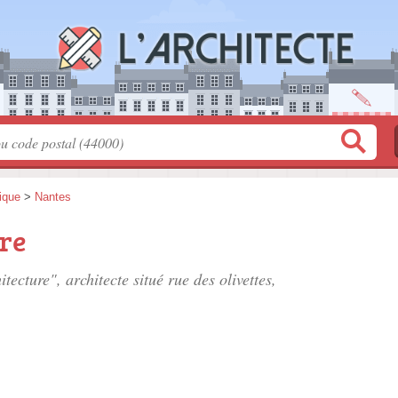
tique
>
Nantes
re
tecture", architecte situé
rue des olivettes
,