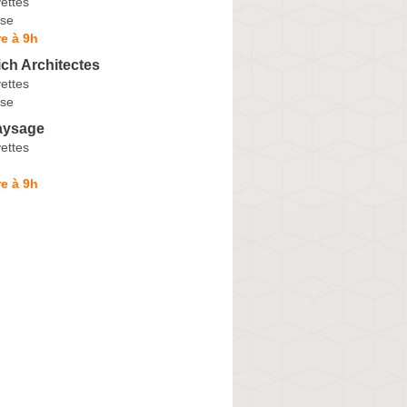
ettes
se
e à 9h
ch Architectes
ettes
se
aysage
ettes
e à 9h