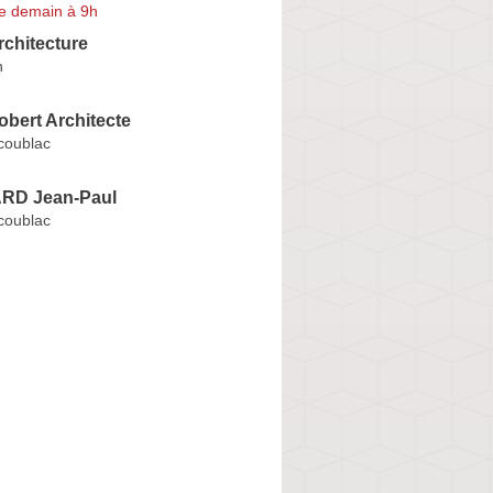
e demain à 9h
rchitecture
n
obert Architecte
coublac
D Jean-Paul
coublac