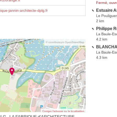
44ⓐorange.fr
Fermé, ouvr
Estuaire A
que-jannin-architecte-dplg.fr
Le Pouligue
2 km
Philippe R
La Baule-Es
4.2 km
© contributeurs OpenStreetMap
BLANCHAR
La Baule-Es
4.3 km
Corriger l’adresse ou la localisation
 DPLG - LA FABRIQUE d'ARCHITECTURE