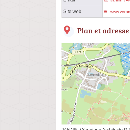
Jannin.v-
Site web
www.veroni
Plan et adresse
JANNIN Véronique Architecte