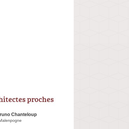
hitectes proches
Bruno Chanteloup
 Malenpogne