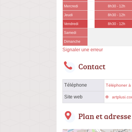
Mercredi
8h30 - 12h
Jeudi
8h30 - 12h
Vendredi
8h30 - 12h
Samedi
Dimanche
Signaler une erreur
Contact
Téléphone
Téléphoner à l
Site web
artplusi.c
Plan et adresse