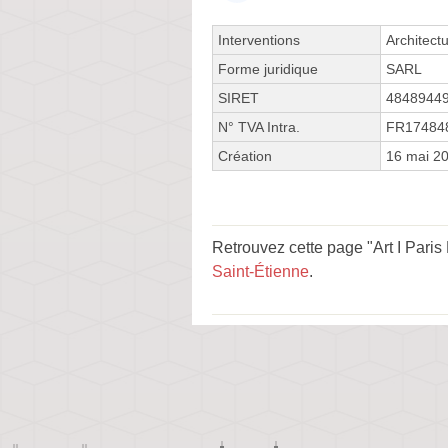
Interventions
Architect
Forme juridique
SARL
SIRET
4848944
N° TVA Intra.
FR17484
Création
16 mai 2
Retrouvez cette page "Art I Paris
Saint-Étienne
.