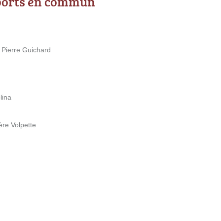
ports en commun
 Pierre Guichard
lina
re Volpette