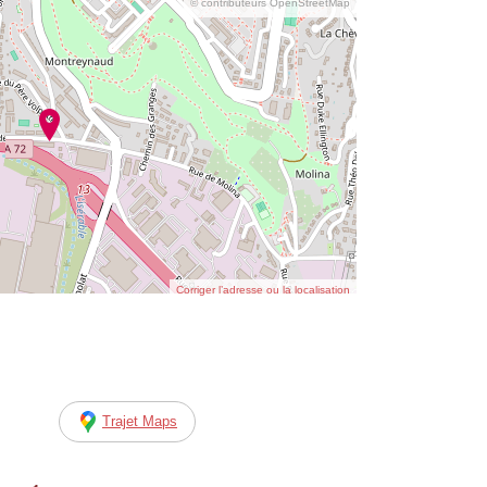
© contributeurs OpenStreetMap
Corriger l’adresse ou la localisation
Trajet Maps