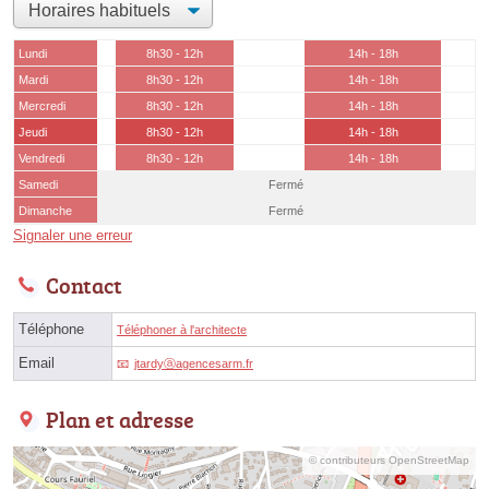
Lundi
8h30 - 12h
14h - 18h
Mardi
8h30 - 12h
14h - 18h
Mercredi
8h30 - 12h
14h - 18h
Jeudi
8h30 - 12h
14h - 18h
Vendredi
8h30 - 12h
14h - 18h
Samedi
Fermé
Dimanche
Fermé
Signaler une erreur
Contact
Téléphone
Téléphoner à l'architecte
Email
jtardyⓐagencesarm.fr
Plan et adresse
© contributeurs OpenStreetMap