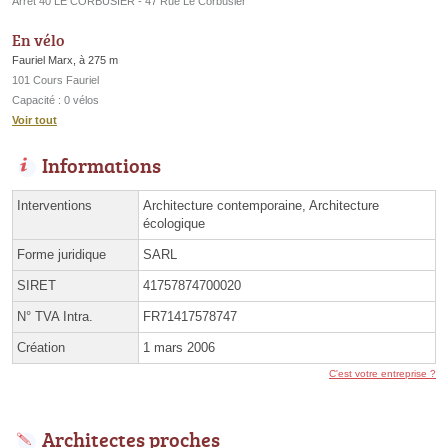
Arrêt 40 LE CORBUSIER - 47 Rue Le Corbusier
En vélo
Fauriel Marx, à 275 m
101 Cours Fauriel
Capacité : 0 vélos
Voir tout
Informations
Interventions
Architecture contemporaine, Architecture
écologique
Forme juridique
SARL
SIRET
41757874700020
N° TVA Intra.
FR71417578747
Création
1 mars 2006
C'est votre entreprise ?
Architectes proches