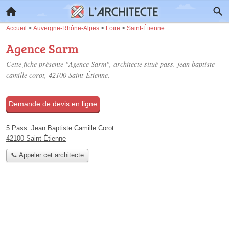
Accueil
>
Auvergne-Rhône-Alpes
>
Loire
>
Saint-Étienne
Agence Sarm
Cette fiche présente "Agence Sarm", architecte situé
pass. jean baptiste
camille corot
, 42100 Saint-Étienne.
Demande de devis en ligne
5 Pass. Jean Baptiste Camille Corot
42100 Saint-Étienne
📞 Appeler cet architecte