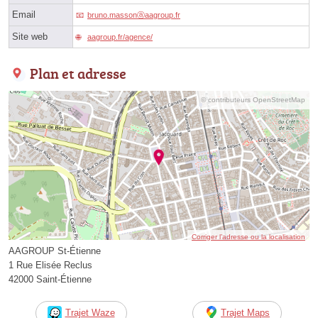
Email
bruno.massonⓐaagroup.fr
Site web
aagroup.fr/agence/
Plan et adresse
© contributeurs OpenStreetMap
Corriger l’adresse ou la localisation
AAGROUP St-Étienne
1 Rue Elisée Reclus
42000 Saint-Étienne
Trajet Waze
Trajet Maps