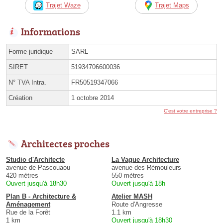
Trajet Waze
Trajet Maps
Informations
Forme juridique
SARL
SIRET
51934706600036
N° TVA Intra.
FR50519347066
Création
1 octobre 2014
C'est votre entreprise ?
Architectes proches
Studio d'Architecte
La Vague Architecture
avenue de Pascouaou
avenue des Rémouleurs
420 mètres
550 mètres
Ouvert jusqu'à 18h30
Ouvert jusqu'à 18h
Plan B - Architecture &
Atelier MASH
Aménagement
Route d'Angresse
Rue de la Forêt
1.1 km
1 km
Ouvert jusqu'à 18h30