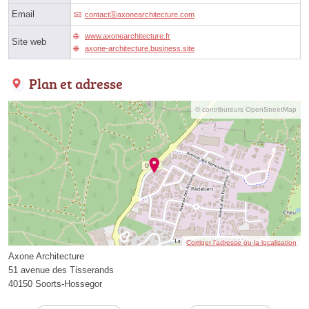
Email
contactⓐaxonearchitecture.com
www.axonearchitecture.fr
Site web
axone-architecture.business.site
Plan et adresse
© contributeurs OpenStreetMap
Corriger l’adresse ou la localisation
Axone Architecture
51 avenue des Tisserands
40150 Soorts-Hossegor