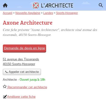
Accueil
>
Nouvelle-Aquitaine
>
Landes
>
Soorts-Hossegor
Axone Architecture
Cette fiche présente "Axone Architecture", architecte situé
avenue des
tisserands
, 40150 Soorts-Hossegor.
Demande de devis en ligne
51 avenue des Tisserands
40150 Soorts-Hossegor
📞 Appeler cet architecte
Architecte
-
Ouvert jusqu'à 18h
Recommander cet architecte
Améliorer cette fiche