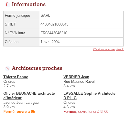
Informations
Forme juridique
SARL
SIRET
44304821000043
N° TVA Intra.
FR08443048210
Création
1 avril 2004
C'est votre entreprise ?
Architectes proches
Thierry Penne
VERRIER Jean
Ondres
Rue Maurice Ravel
2.7 km
3.4 km
Olivier BEUNACHE architecte
LASSALLE Sophie Architecte
d’intérieur
D.P.L.G
avenue Jean Lartigau
Ondres
3.9 km
4.6 km
Fermé, ouvre à 9h
Fermée, ouvre lundi à 9h00