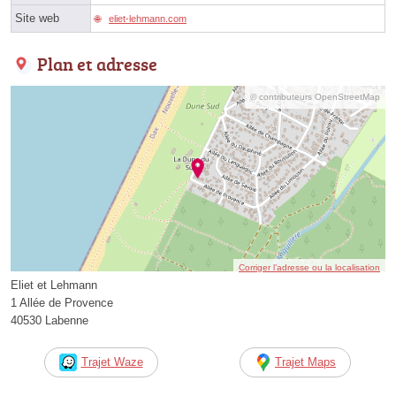
Site web
eliet-lehmann.com
Plan et adresse
© contributeurs OpenStreetMap
Corriger l’adresse ou la localisation
Eliet et Lehmann
1 Allée de Provence
40530 Labenne
Trajet Waze
Trajet Maps