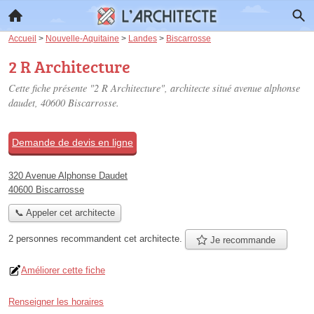
Accueil
>
Nouvelle-Aquitaine
>
Landes
>
Biscarrosse
2 R Architecture
Cette fiche présente "2 R Architecture", architecte situé
avenue alphonse
daudet
, 40600 Biscarrosse.
Demande de devis en ligne
320 Avenue Alphonse Daudet
40600 Biscarrosse
📞 Appeler cet architecte
2 personnes
recommandent
cet architecte.
Je recommande
Améliorer cette fiche
Renseigner les horaires