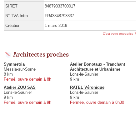
SIRET
84879333700017
N° TVA Intra.
FR43848793337
Création
1 mars 2019
C'est votre entreprise ?
Architectes proches
Symmetria
Atelier Bonotaux - Tranchant
Messia-sur-Sorne
Architecture et Urbanisme
8 km
Lons-le-Saunier
Fermé, ouvre demain à 8h
9 km
Atelier ZOU SAS
RATEL Véronique
Lons-le-Saunier
Lons-le-Saunier
9 km
9 km
Fermé, ouvre demain à 9h
Fermée, ouvre demain à 8h30