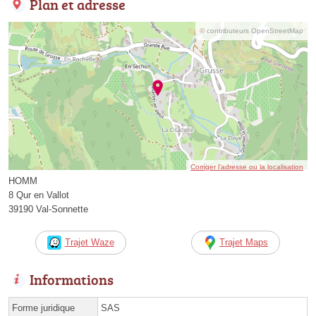
Plan et adresse
© contributeurs OpenStreetMap
Corriger l’adresse ou la localisation
HOMM
8 Qur en Vallot
39190 Val-Sonnette
Trajet Waze
Trajet Maps
Informations
Forme juridique
SAS