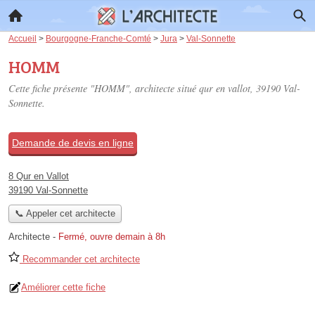
Accueil
>
Bourgogne-Franche-Comté
>
Jura
>
Val-Sonnette
HOMM
Cette fiche présente "HOMM", architecte situé
qur en vallot
, 39190 Val-
Sonnette.
Demande de devis en ligne
8 Qur en Vallot
39190 Val-Sonnette
📞 Appeler cet architecte
Architecte
-
Fermé, ouvre demain à 8h
Recommander cet architecte
Améliorer cette fiche