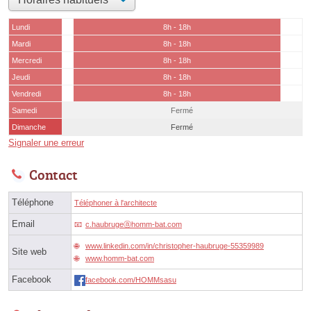
Lundi
8h - 18h
Mardi
8h - 18h
Mercredi
8h - 18h
Jeudi
8h - 18h
Vendredi
8h - 18h
Samedi
Fermé
Dimanche
Fermé
Signaler une erreur
Contact
Téléphone
Téléphoner à l'architecte
Email
c.haubrugeⓐhomm-bat.com
www.linkedin.com/in/christopher-haubruge-55359989
Site web
www.homm-bat.com
Facebook
facebook.com/HOMMsasu