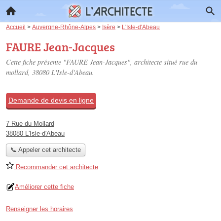
Accueil
>
Auvergne-Rhône-Alpes
>
Isère
>
L'Isle-d'Abeau
FAURE Jean-Jacques
Cette fiche présente "FAURE Jean-Jacques", architecte situé
rue du
mollard
, 38080 L'Isle-d'Abeau.
Demande de devis en ligne
7 Rue du Mollard
38080 L'Isle-d'Abeau
📞 Appeler cet architecte
Recommander cet architecte
Améliorer cette fiche
Renseigner les horaires