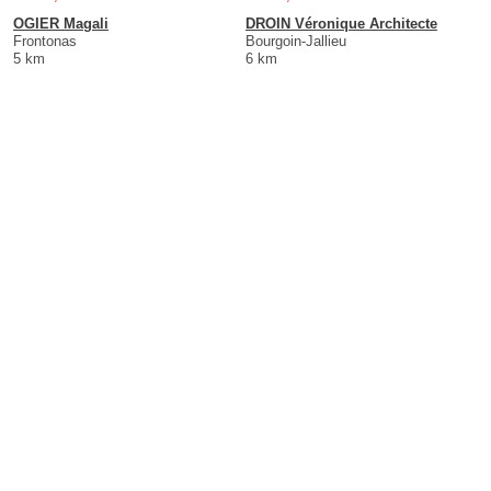
OGIER Magali
DROIN Véronique Architecte
Frontonas
Bourgoin-Jallieu
5 km
6 km