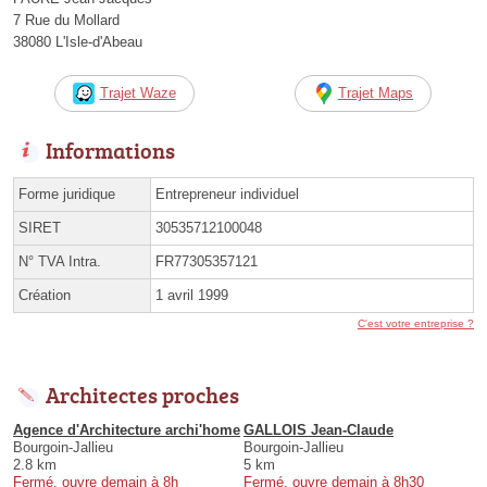
7 Rue du Mollard
38080 L'Isle-d'Abeau
Trajet Waze
Trajet Maps
Informations
Forme juridique
Entrepreneur individuel
SIRET
30535712100048
N° TVA Intra.
FR77305357121
Création
1 avril 1999
C'est votre entreprise ?
Architectes proches
Agence d'Architecture archi'home
GALLOIS Jean-Claude
Bourgoin-Jallieu
Bourgoin-Jallieu
2.8 km
5 km
Fermé, ouvre demain à 8h
Fermé, ouvre demain à 8h30