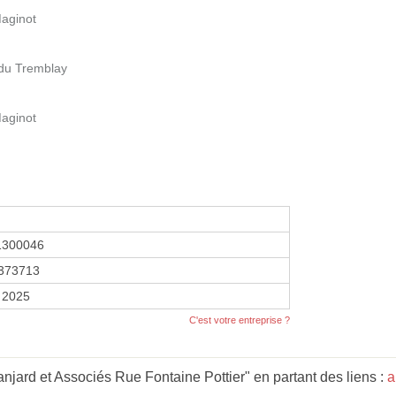
Maginot
du Tremblay
Maginot
1300046
373713
r 2025
C'est votre entreprise ?
jard et Associés Rue Fontaine Pottier" en partant des liens :
a