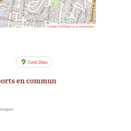
Corriger l’adresse ou la localisation
Trajet Maps
ports en commun
emmapes