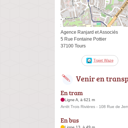
Agence Ranjard et Associés
5 Rue Fontaine Pottier
37100 Tours
Trajet Waze
Venir en trans
En tram
Ligne A, à 621 m
Arrêt Trois Rivières - 108 Rue de J
En bus
Ligne 13, à 49 m