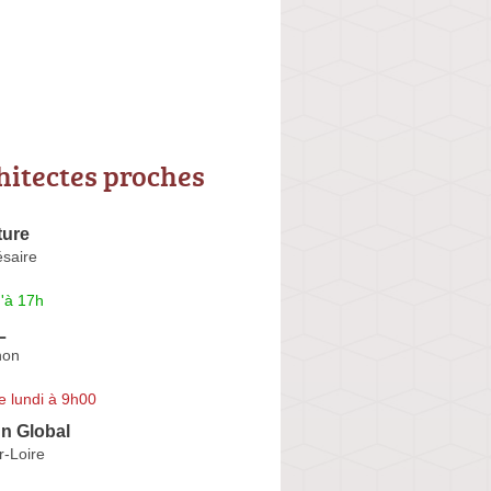
hitectes proches
ture
saire
'à 17h
L
non
e lundi à 9h00
n Global
r-Loire