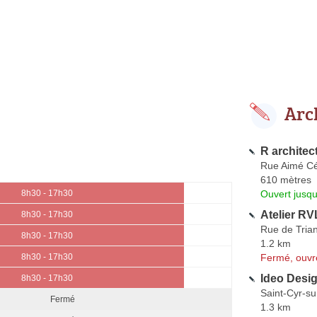
Arc
R architec
Rue Aimé Cé
610 mètres
Ouvert jusqu
8h30 - 17h30
Atelier RV
8h30 - 17h30
Rue de Tria
8h30 - 17h30
1.2 km
Fermé, ouvr
8h30 - 17h30
Ideo Desig
8h30 - 17h30
Saint-Cyr-su
Fermé
1.3 km