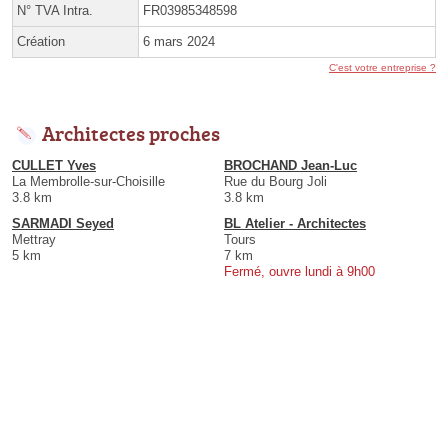
N° TVA Intra.
FR03985348598
Création
6 mars 2024
C'est votre entreprise ?
Architectes proches
CULLET Yves
BROCHAND Jean-Luc
La Membrolle-sur-Choisille
Rue du Bourg Joli
3.8 km
3.8 km
SARMADI Seyed
BL Atelier - Architectes
Mettray
Tours
5 km
7 km
Fermé, ouvre lundi à 9h00