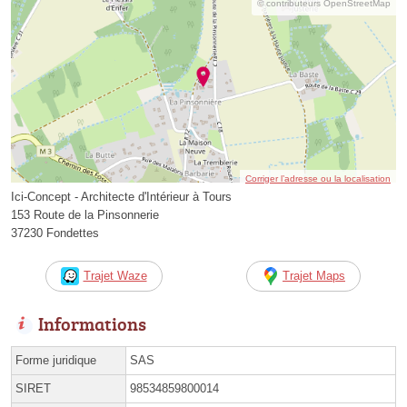
© contributeurs OpenStreetMap
Corriger l’adresse ou la localisation
Ici-Concept - Architecte d'Intérieur à Tours
153 Route de la Pinsonnerie
37230 Fondettes
Trajet Waze
Trajet Maps
Informations
Forme juridique
SAS
SIRET
98534859800014