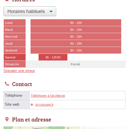
Lundi
8h - 19h
Mardi
8h - 19h
Mercredi
8h - 19h
Jeudi
8h - 19h
Vendredi
8h - 19h
Samedi
9h - 12h30
Dimanche
Fermé
Signaler une erreur
Contact
Téléphone
Téléphoner à l'architecte
Site web
ici-concept.fr
Plan et adresse