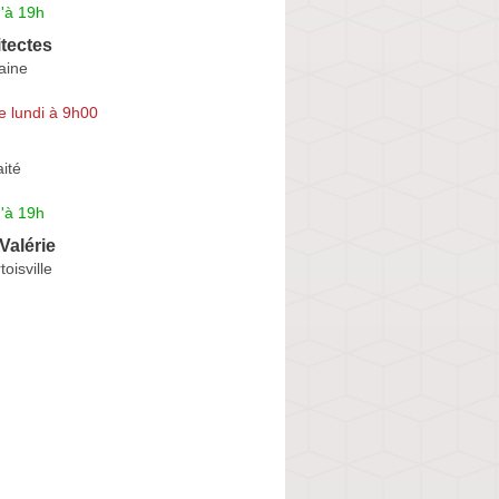
'à 19h
tectes
aine
e lundi à 9h00
ité
'à 19h
Valérie
oisville