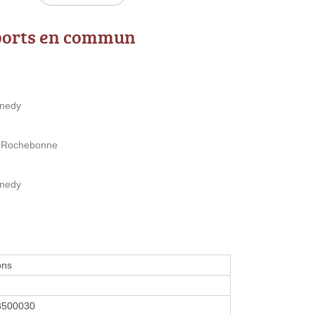
ports en commun
nnedy
e Rochebonne
nnedy
ons
3500030