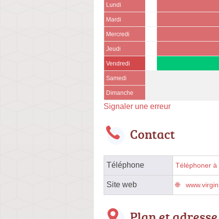
Lundi
Mardi
Mercredi
Jeudi
Vendredi
Samedi
Dimanche
Signaler une erreur
Contact
Téléphone
Téléphoner à l
Site web
www.virgin
Plan et adresse