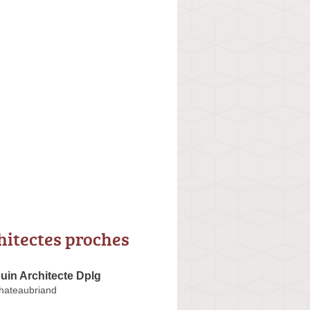
hitectes proches
uin Architecte Dplg
hateaubriand