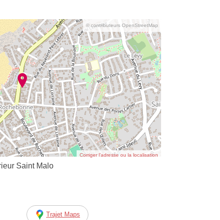
© contributeurs OpenStreetMap
Corriger l’adresse ou la localisation
rieur Saint Malo
Trajet Maps