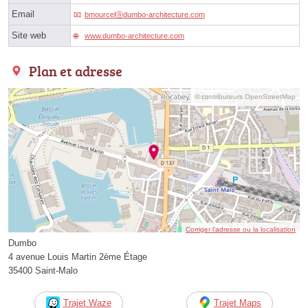
Email
bmourcelⓐdumbo-architecture.com
Site web
www.dumbo-architecture.com
Plan et adresse
© contributeurs OpenStreetMap
Corriger l’adresse ou la localisation
Dumbo
4 avenue Louis Martin 2ème Étage
35400 Saint-Malo
Trajet Waze
Trajet Maps