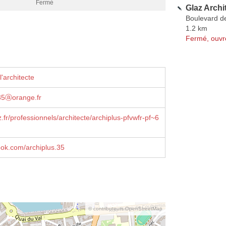
Fermé
Glaz Archi
Boulevard d
1.2 km
Fermé, ouvr
'architecte
-35ⓐorange.fr
fr/professionnels/architecte/archiplus-pfvwfr-pf~6
book.com/archiplus.35
© contributeurs OpenStreetMap