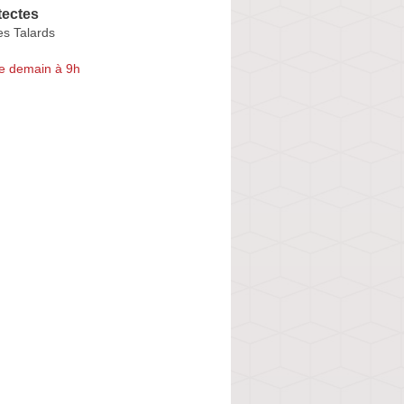
tectes
es Talards
e demain à 9h