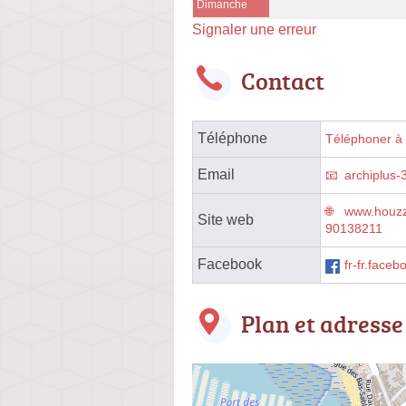
Dimanche
Signaler une erreur
Contact
Téléphone
Téléphoner à l
Email
archiplus
www.houzz.
Site web
90138211
Facebook
fr-fr.face
Plan et adresse