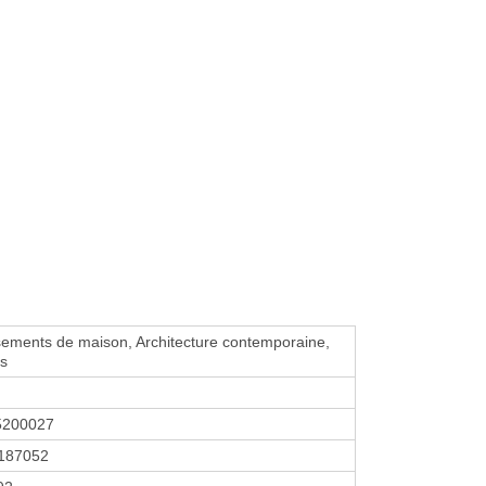
ements de maison, Architecture contemporaine,
ns
5200027
187052