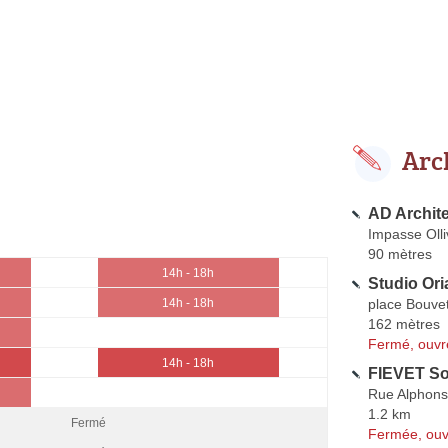
Arc
AD Archit
Impasse Olli
90 mètres
14h - 18h
Studio Ori
place Bouve
14h - 18h
162 mètres
Fermé, ouvr
14h - 18h
FIEVET So
Rue Alphons
1.2 km
Fermé
Fermée, ouv