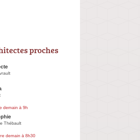
hitectes proches
ecte
vrault
a
t
e demain à 9h
phie
e Thébault
re demain à 8h30