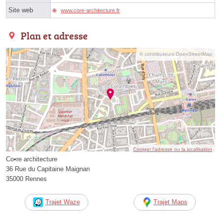
Site web
www.core-architecture.fr
Plan et adresse
© contributeurs OpenStreetMap
Corriger l’adresse ou la localisation
Co•re architecture
36 Rue du Capitaine Maignan
35000 Rennes
Trajet Waze
Trajet Maps