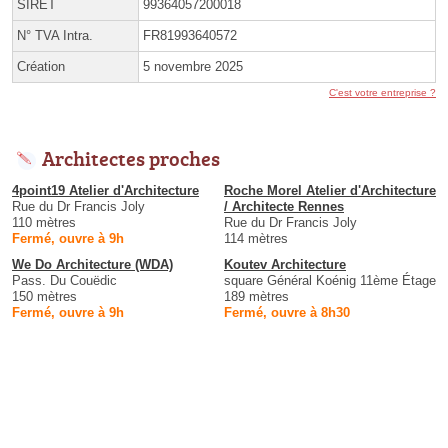
SIRET
99364057200018
N° TVA Intra.
FR81993640572
Création
5 novembre 2025
C'est votre entreprise ?
Architectes proches
4point19 Atelier d'Architecture
Roche Morel Atelier d'Architecture
Rue du Dr Francis Joly
/ Architecte Rennes
110 mètres
Rue du Dr Francis Joly
Fermé, ouvre à 9h
114 mètres
We Do Architecture (WDA)
Koutev Architecture
Pass. Du Couëdic
square Général Koénig 11ème Étage
150 mètres
189 mètres
Fermé, ouvre à 9h
Fermé, ouvre à 8h30