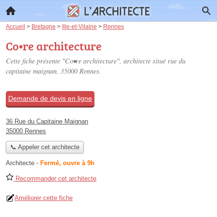
Accueil
>
Bretagne
>
Ille-et-Vilaine
>
Rennes
Co•re architecture
Cette fiche présente "Co•re architecture", architecte situé
rue du
capitaine maignan
, 35000 Rennes.
Demande de devis en ligne
36 Rue du Capitaine Maignan
35000 Rennes
📞 Appeler cet architecte
Architecte
-
Fermé, ouvre à 9h
Recommander cet architecte
Améliorer cette fiche