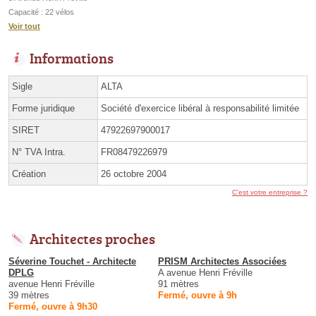
Capacité : 22 vélos
Voir tout
Informations
Sigle
ALTA
Forme juridique
Société d'exercice libéral à responsabilité limitée
SIRET
47922697900017
N° TVA Intra.
FR08479226979
Création
26 octobre 2004
C'est votre entreprise ?
Architectes proches
Séverine Touchet - Architecte
PRISM Architectes Associées
DPLG
A avenue Henri Fréville
avenue Henri Fréville
91 mètres
39 mètres
Fermé, ouvre à 9h
Fermé, ouvre à 9h30