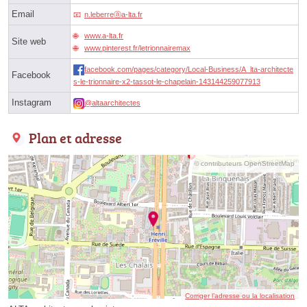
Email
n.leberreⓐa-lta.fr
www.a-lta.fr
Site web
www.pinterest.fr/letrionnairemax
facebook.com/pages/category/Local-Business/A_lta-architecte
Facebook
s-le-trionnaire-x2-tassot-le-chapelain-143144259077913
Instagram
@altaarchitectes
Plan et adresse
© contributeurs OpenStreetMap
Corriger l’adresse ou la localisation