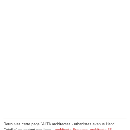
Retrouvez cette page "ALTA architectes - urbanistes avenue Henri
Fréville" en partant des liens :
architecte Bretagne
,
architecte 35
,