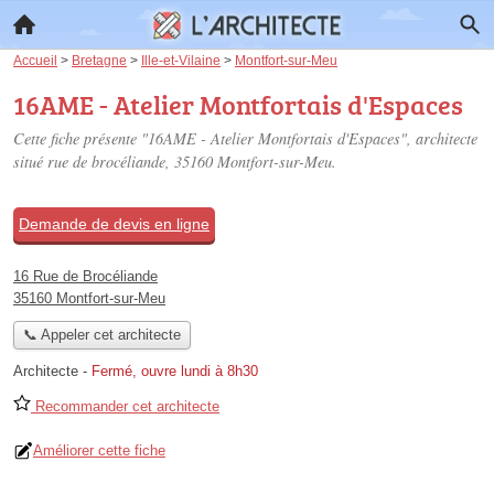
Accueil
>
Bretagne
>
Ille-et-Vilaine
>
Montfort-sur-Meu
16AME - Atelier Montfortais d'Espaces
Cette fiche présente "16AME - Atelier Montfortais d'Espaces", architecte
situé
rue de brocéliande
, 35160 Montfort-sur-Meu.
Demande de devis en ligne
16 Rue de Brocéliande
35160 Montfort-sur-Meu
📞 Appeler cet architecte
Architecte
-
Fermé, ouvre lundi à 8h30
Recommander cet architecte
Améliorer cette fiche