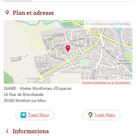
Plan et adresse
© contributeurs OpenStreetMap
Corriger l’adresse ou la localisation
16AME - Atelier Montfortais d'Espaces
16 Rue de Brocéliande
35160 Montfort-sur-Meu
Trajet Waze
Trajet Maps
Informations