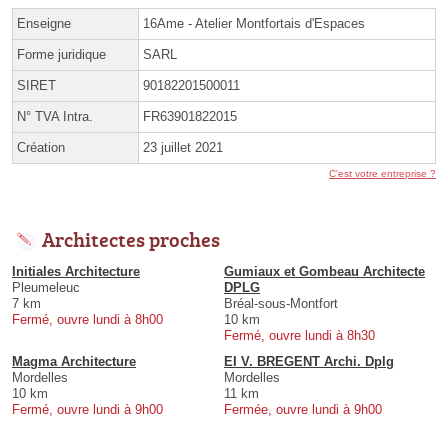
Enseigne
16Ame - Atelier Montfortais d'Espaces
Forme juridique
SARL
SIRET
90182201500011
N° TVA Intra.
FR63901822015
Création
23 juillet 2021
C'est votre entreprise ?
Architectes proches
Initiales Architecture
Gumiaux et Gombeau Architecte
Pleumeleuc
DPLG
7 km
Bréal-sous-Montfort
Fermé, ouvre lundi à 8h00
10 km
Fermé, ouvre lundi à 8h30
Magma Architecture
EI V. BREGENT Archi. Dplg
Mordelles
Mordelles
10 km
11 km
Fermé, ouvre lundi à 9h00
Fermée, ouvre lundi à 9h00