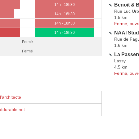
Benoit & B
14h - 18h30
Rue Luc Urb
14h - 18h30
1.5 km
Fermé, ouvr
14h - 18h30
NAAI Stud
14h - 18h30
Rue de Fag
Fermé
1.6 km
Fermé
La Passere
Lassy
4.5 km
Fermé, ouvr
'architecte
tdurable.net