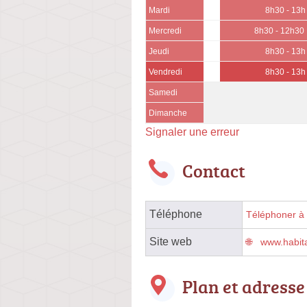
Mardi
8h30 - 13h
Mercredi
8h30 - 12h30
Jeudi
8h30 - 13h
Vendredi
8h30 - 13h
Samedi
Dimanche
Signaler une erreur
Contact
Téléphone
Téléphoner à l
Site web
www.habita
Plan et adresse