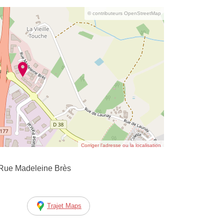
© contributeurs OpenStreetMap
Corriger l’adresse ou la localisation
5 Rue Madeleine Brès
Trajet Maps