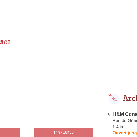
 8h30
Arc
H&M Const
Rue du Géné
1.4 km
Ouvert jusq
14h - 18h30