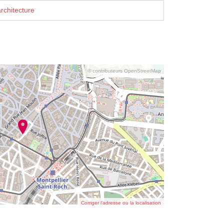
rchitecture
© contributeurs OpenStreetMap
Corriger l’adresse ou la localisation