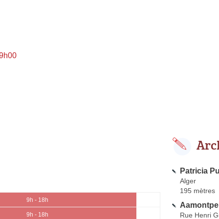
 9h00
Arc
Patricia P
Alger
195 mètres
9h - 18h
Aamontpel
Rue Henri G
9h - 18h