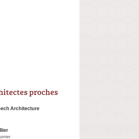
hitectes proches
uech Architecture
lier
uinier