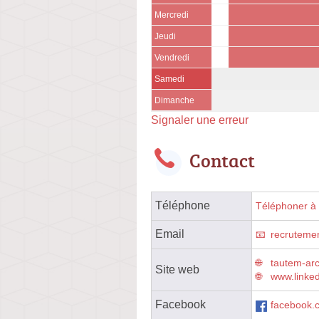
Mercredi
Jeudi
Vendredi
Samedi
Dimanche
Signaler une erreur
Contact
Téléphone
Téléphoner à l
Email
recruteme
tautem-arc
Site web
www.linke
Facebook
facebook.c