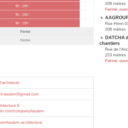
208 mètres
9h - 18h
Fermé, ouvr
9h - 18h
AAGROUP 
Rue Henri G
9h - 18h
208 mètres
Fermé
DATCHA des
Fermé
chantiers
Rue de l'Anc
223 mètres
Fermé, ouvr
'architecte
nt.tautemⓐgmail.com
hitecture.fr
din.com/company/tautem
om/tautem.architecture