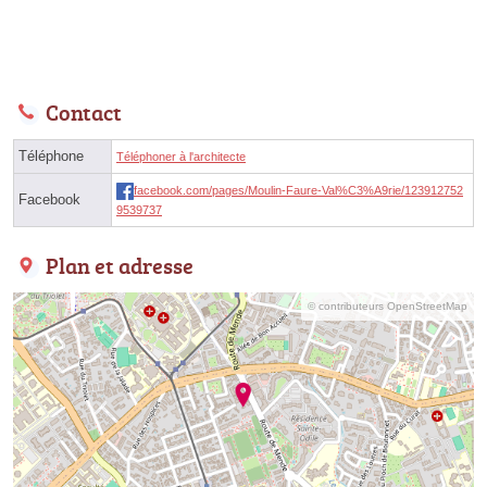
Contact
Téléphone
Téléphoner à l'architecte
facebook.com/pages/Moulin-Faure-Val%C3%A9rie/123912752
Facebook
9539737
Plan et adresse
© contributeurs OpenStreetMap