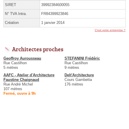
SIRET
39992384600055
N° TVA Intra.
FR84399923846
Création
1 janvier 2014
C'est votre entreprise ?
Architectes proches
Geoffroy Aurousseau
STEFANINI Frédéric
Rue Castilhon
Rue Castilhon
5 mètres
9 mètres
AAFC - Atelier d'Architecture
Delt'Architecture
Faustine Chaignaud
Cours Gambetta
Rue André Michel
176 mètres
107 mètres
Fermé, ouvre à 9h