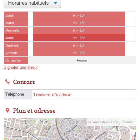
Lundi
9h - 18h
Mardi
9h - 18h
Mercredi
9h - 18h
Jeudi
9h - 18h
Vendredi
9h - 18h
Samedi
9h - 18h
Dimanche
Fermé
Signaler une erreur
Contact
Téléphone
Téléphoner à l'architecte
Plan et adresse
© contributeurs OpenStreetMap