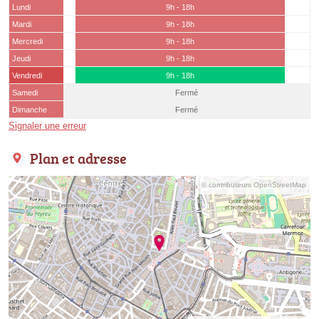
Lundi
9h - 18h
Mardi
9h - 18h
Mercredi
9h - 18h
Jeudi
9h - 18h
Vendredi
9h - 18h
Samedi
Fermé
Dimanche
Fermé
Signaler une erreur
Plan et adresse
© contributeurs OpenStreetMap