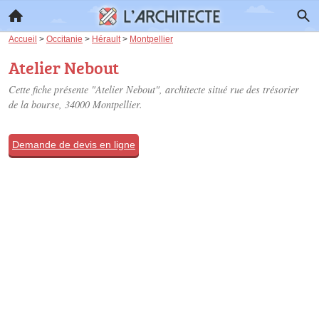
Accueil
>
Occitanie
>
Hérault
>
Montpellier
Atelier Nebout
Cette fiche présente "Atelier Nebout", architecte situé
rue des trésorier
de la bourse
, 34000 Montpellier.
Demande de devis en ligne