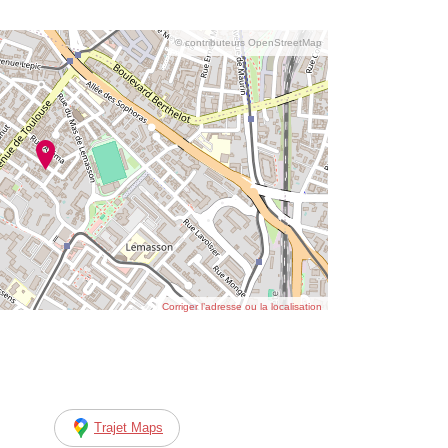
© contributeurs OpenStreetMap
Corriger l’adresse ou la localisation
Trajet Maps