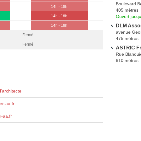
Boulevard Be
14h - 18h
405 mètres
Ouvert jusqu
14h - 18h
DLM Asso
14h - 18h
avenue Geo
Fermé
475 mètres
Fermé
ASTRIC Fr
Rue Blanqui
610 mètres
'architecte
er-aa.fr
r-aa.fr