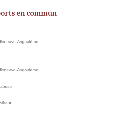
ports en commun
illeneuve-Angoulème
illeneuve-Angoulème
oulouse
Mireur