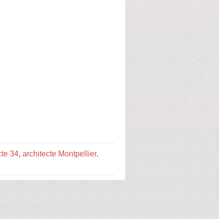
cte 34
,
architecte Montpellier
.