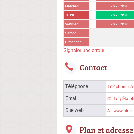
Mercredi
9h - 12h30
Jeudi
9h - 12h30
Vendredi
9h - 12h30
Samedi
Dimanche
Signaler une erreur
Contact
Téléphone
Téléphoner à l
Email
fanyⓐateli
Site web
www.atelie
Plan et adresse