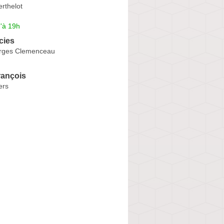
rthelot
'à 19h
cies
rges Clemenceau
ançois
ers