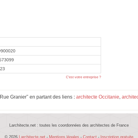
9900020
573099
023
C'est votre entreprise ?
Rue Granier" en partant des liens :
architecte Occitanie
,
archite
Larchitecte.net : toutes les coordonnées des architectes de France
© 2026
Larchitecte.net
-
Mentions légales
-
Contact
-
Inscription gratuite