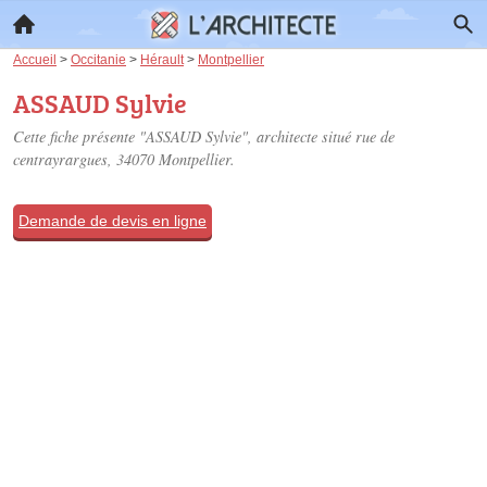
Accueil
>
Occitanie
>
Hérault
>
Montpellier
ASSAUD Sylvie
Cette fiche présente "ASSAUD Sylvie", architecte situé
rue de
centrayrargues
, 34070 Montpellier.
Demande de devis en ligne