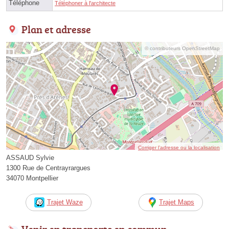
Téléphone
Téléphoner à l'architecte
Plan et adresse
© contributeurs OpenStreetMap
Corriger l’adresse ou la localisation
ASSAUD Sylvie
1300 Rue de Centrayrargues
34070 Montpellier
Trajet Waze
Trajet Maps
Venir en transports en commun