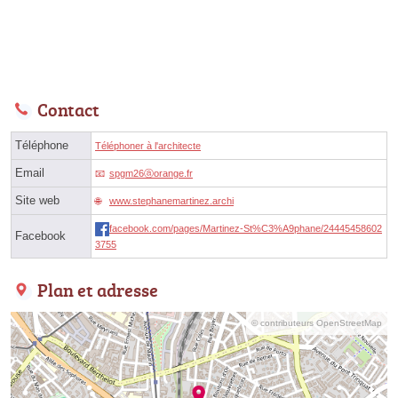
Contact
Téléphone
Téléphoner à l'architecte
Email
spgm26ⓐorange.fr
Site web
www.stephanemartinez.archi
facebook.com/pages/Martinez-St%C3%A9phane/24445458602
Facebook
3755
Plan et adresse
© contributeurs OpenStreetMap