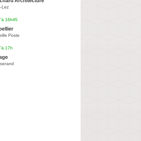
chard Architecture
e-Lez
u'à 16h45
ellier
eille Poste
'à 17h
age
sserand