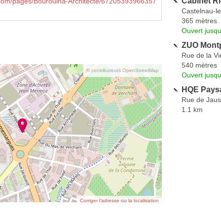
Cabinet Ri
com/pages/Bourouina-Architecte/67205393966357
Castelnau-l
365 mètres
Ouvert jusq
ZUO Montp
Rue de la Vi
540 mètres
© contributeurs OpenStreetMap
Ouvert jusqu
HQE Pays
Rue de Jau
1.1 km
Corriger l’adresse ou la localisation