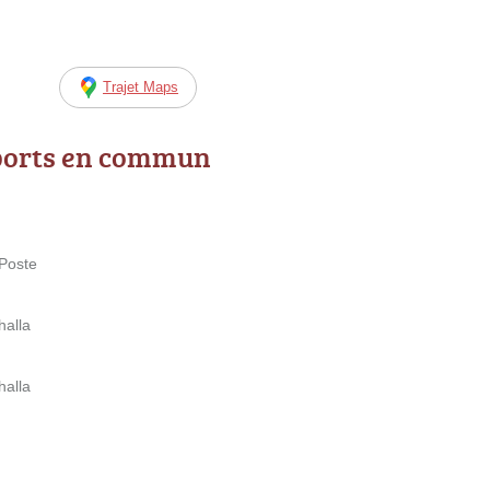
Trajet Maps
ports en commun
 Poste
halla
halla