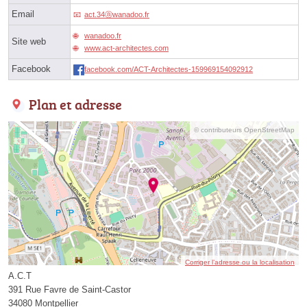
Email
act.34ⓐwanadoo.fr
wanadoo.fr
Site web
www.act-architectes.com
Facebook
facebook.com/ACT-Architectes-159969154092912
Plan et adresse
© contributeurs OpenStreetMap
Corriger l’adresse ou la localisation
A.C.T
391 Rue Favre de Saint-Castor
34080 Montpellier