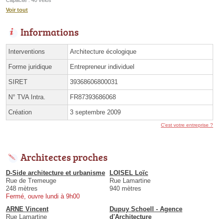
Capacité : 40 vélos
Voir tout
Informations
Interventions
Architecture écologique
Forme juridique
Entrepreneur individuel
SIRET
39368606800031
N° TVA Intra.
FR87393686068
Création
3 septembre 2009
C'est votre entreprise ?
Architectes proches
D-Side architecture et urbanisme
LOISEL Loïc
Rue de Tremeuge
Rue Lamartine
248 mètres
940 mètres
Fermé, ouvre lundi à 9h00
ARNE Vincent
Dupuy Schoell - Agence
Rue Lamartine
d'Architecture