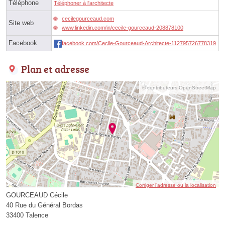
Téléphone
Téléphoner à l'architecte
cecilegourceaud.com
Site web
www.linkedin.com/in/cecile-gourceaud-208878100
Facebook
facebook.com/Cecile-Gourceaud-Architecte-112795726778319
Plan et adresse
© contributeurs OpenStreetMap
Corriger l’adresse ou la localisation
GOURCEAUD Cécile
40 Rue du Général Bordas
33400 Talence