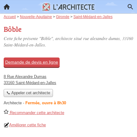
Accueil
>
Nouvelle-Aquitaine
>
Gironde
>
Saint-Médard-en-Jalles
Bôble
Cette fiche présente "Bôble", architecte situé
rue alexandre dumas
, 33160
Saint-Médard-en-Jalles.
Demande de devis en ligne
8 Rue Alexandre Dumas
33160 Saint-Médard-en-Jalles
📞 Appeler cet architecte
Architecte
-
Fermée, ouvre à 8h30
Recommander cette architecte
Améliorer cette fiche