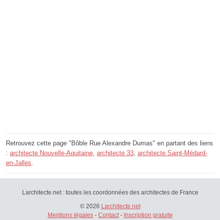
Retrouvez cette page "Bôble Rue Alexandre Dumas" en partant des liens
:
architecte Nouvelle-Aquitaine
,
architecte 33
,
architecte Saint-Médard-
en-Jalles
.
Larchitecte.net : toutes les coordonnées des architectes de France
© 2026
Larchitecte.net
Mentions légales
-
Contact
-
Inscription gratuite