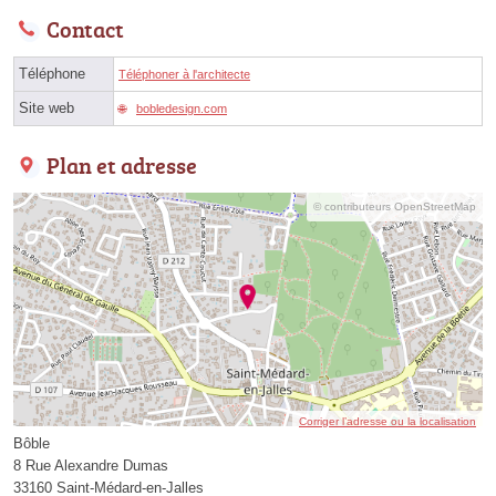
Contact
Téléphone
Téléphoner à l'architecte
Site web
bobledesign.com
Plan et adresse
© contributeurs OpenStreetMap
Corriger l’adresse ou la localisation
Bôble
8 Rue Alexandre Dumas
33160 Saint-Médard-en-Jalles