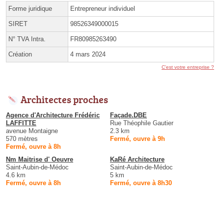
Forme juridique
Entrepreneur individuel
SIRET
98526349000015
N° TVA Intra.
FR80985263490
Création
4 mars 2024
C'est votre entreprise ?
Architectes proches
Agence d'Architecture Frédéric
Façade.DBE
LAFFITTE
Rue Théophile Gautier
avenue Montaigne
2.3 km
570 mètres
Fermé, ouvre à 9h
Fermé, ouvre à 8h
Nm Maitrise d' Oeuvre
KaRé Architecture
Saint-Aubin-de-Médoc
Saint-Aubin-de-Médoc
4.6 km
5 km
Fermé, ouvre à 8h
Fermé, ouvre à 8h30