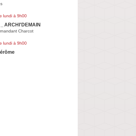
us
e lundi à 9h00
e _ ARCHI'DEMAIN
mandant Charcot
e lundi à 9h00
érôme