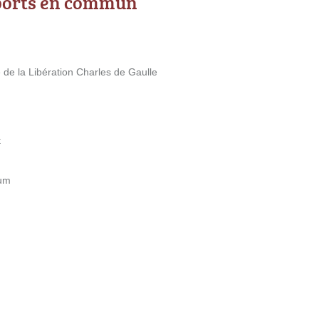
ports en commun
 de la Libération Charles de Gaulle
t
lum