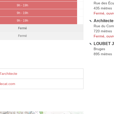
Rue des Éc
9h - 19h
435 mètres
Fermé, ouvr
9h - 19h
Architect
9h - 19h
Rue du Com
Fermé
720 mètres
Fermé, ouvr
Fermé
LOUBET J
Bruges
895 mètres
'architecte
lecat.com