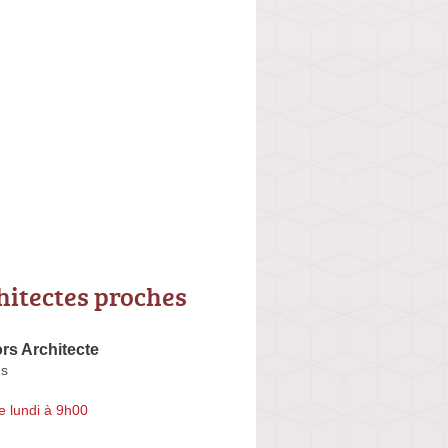
hitectes proches
ors Architecte
us
e lundi à 9h00