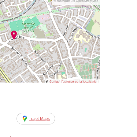
© contributeurs OpenStreetMap
Corriger l’adresse ou la localisation
Trajet Maps