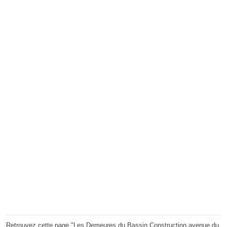
Retrouvez cette page "Les Demeures du Bassin Construction avenue du