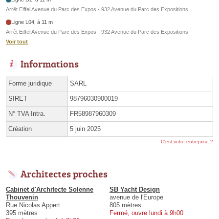
Arrêt Eiffel Avenue du Parc des Expos - 932 Avenue du Parc des Expositions
Ligne L04, à 11 m
Arrêt Eiffel Avenue du Parc des Expos - 932 Avenue du Parc des Expositions
Voir tout
Informations
Forme juridique
SARL
SIRET
98796030900019
N° TVA Intra.
FR58987960309
Création
5 juin 2025
C'est votre entreprise ?
Architectes proches
Cabinet d'Architecte Solenne
SB Yacht Design
Thouvenin
avenue de l'Europe
Rue Nicolas Appert
805 mètres
395 mètres
Fermé, ouvre lundi à 9h00