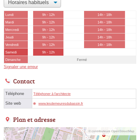
Lundi
9h - 12h
14h - 18h
Mardi
9h - 12h
14h - 18h
Mercredi
9h - 12h
14h - 18h
Jeudi
9h - 12h
14h - 18h
Vendredi
9h - 12h
14h - 18h
Samedi
9h - 12h
Dimanche
Fermé
Signaler une erreur
Contact
Téléphone
Téléphoner à l'architecte
Site web
www.lesdemeuresdubassin.fr
Plan et adresse
© contributeurs OpenStreetMap