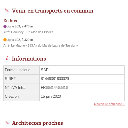
Venir en transports en commun
En bus
Ligne L09, à 476 m
Arrêt Caoudey - 62 Allée des Places
Ligne L02, à 329 m
Arrêt Le Mayne - 183 Av du Mal de Lattre de Tassigny
Informations
Forme juridique
SARL
SIRET
81446381600029
N° TVA Intra.
FR66814463816
Création
15 juin 2020
C'est votre entreprise ?
Architectes proches