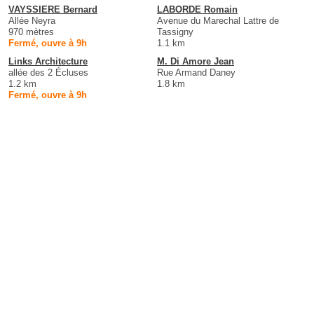
VAYSSIERE Bernard
LABORDE Romain
Allée Neyra
Avenue du Marechal Lattre de
970 mètres
Tassigny
Fermé, ouvre à 9h
1.1 km
Links Architecture
M. Di Amore Jean
allée des 2 Écluses
Rue Armand Daney
1.2 km
1.8 km
Fermé, ouvre à 9h