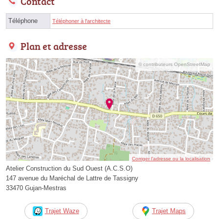
Contact
Téléphone
Téléphoner à l'architecte
Plan et adresse
© contributeurs OpenStreetMap
Corriger l’adresse ou la localisation
Atelier Construction du Sud Ouest (A.C.S.O)
147 avenue du Maréchal de Lattre de Tassigny
33470 Gujan-Mestras
Trajet Waze
Trajet Maps