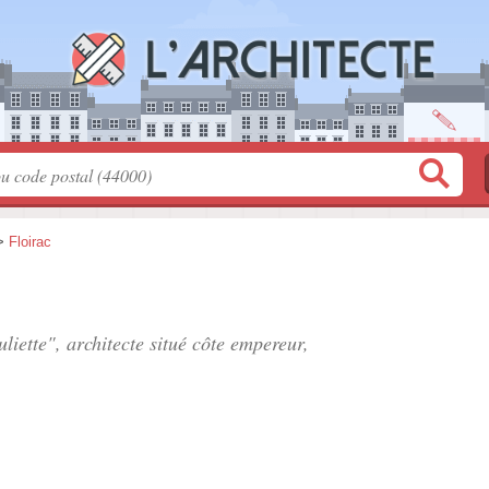
>
Floirac
iette", architecte situé
côte empereur
,