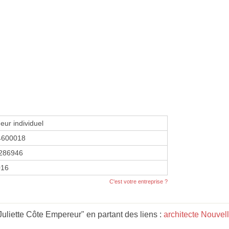
eur individuel
4600018
286946
016
C'est votre entreprise ?
liette Côte Empereur" en partant des liens :
architecte Nouvel