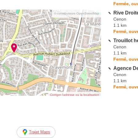
Fermée, ouv
Rive Droit
© contributeurs OpenStreetMap
Cenon
1.1 km
Fermé, ouvr
Trouillot 
Cenon
1.1 km
Fermé, ouvr
Agence De
Cenon
1.1 km
Fermé, ouvr
Corriger l’adresse ou la localisation
Trajet Maps