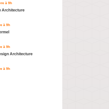
re à 9h
e Architecture
e à 9h
hermel
e à 9h
sign Architecture
e à 9h