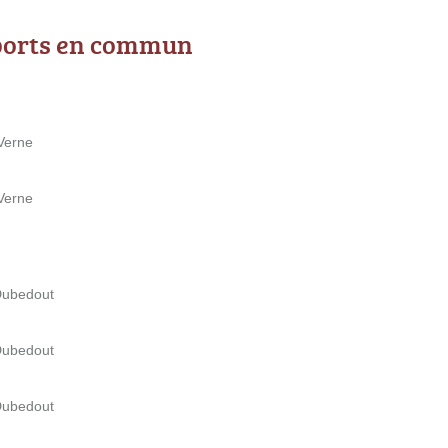
ports en commun
 Verne
 Verne
Dubedout
Dubedout
Dubedout