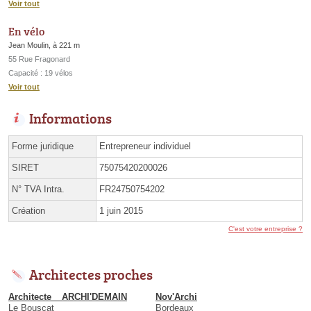
Voir tout
En vélo
Jean Moulin, à 221 m
55 Rue Fragonard
Capacité : 19 vélos
Voir tout
Informations
Forme juridique
Entrepreneur individuel
SIRET
75075420200026
N° TVA Intra.
FR24750754202
Création
1 juin 2015
C'est votre entreprise ?
Architectes proches
Architecte _ ARCHI'DEMAIN
Nov'Archi
Le Bouscat
Bordeaux