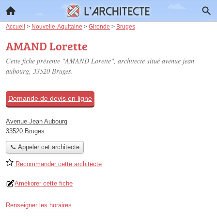
Accueil
>
Nouvelle-Aquitaine
>
Gironde
>
Bruges
AMAND Lorette
Cette fiche présente "AMAND Lorette", architecte situé
avenue jean
aubourg
, 33520 Bruges.
Demande de devis en ligne
Avenue Jean Aubourg
33520 Bruges
📞 Appeler cet architecte
Recommander cette architecte
Améliorer cette fiche
Renseigner les horaires