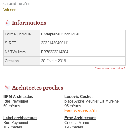
Capacité : 18 vélos
Voir tout
Informations
Forme juridique
Entrepreneur individuel
SIRET
32321430400111
N° TVA Intra.
FR78323214304
Création
20 février 2016
C'est votre entreprise ?
Architectes proches
BPM Architectes
Ludovic Cochet
Rue Peyronnet
place André Meunier Dit Mureine
50 mètres
95 mètres
Fermé, ouvre à 9h
Label architectures
Erhé Architecture
Rue Peyronnet
Cr de la Marne
107 mètres
195 mètres