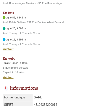
Arrêt Fondaudège - Muséum - 53 Rue Fondaudege
En bus
Ligne 82, à 142 m
Arrêt Palais Gallien - 131 Rue Docteur Albert Barraud
Ligne 23, à 396 m
Arrêt Tourny - 1 Cours de Verdun
Ligne 15, à 396 m
Arrêt Tourny - 1 Cours de Verdun
Voir tout
En vélo
Palais Gallien, à 19 m
3 Rue Emile Fourcand
Capacité : 14 vélos
Voir tout
Informations
Forme juridique
SARL
SIRET
45194354200014