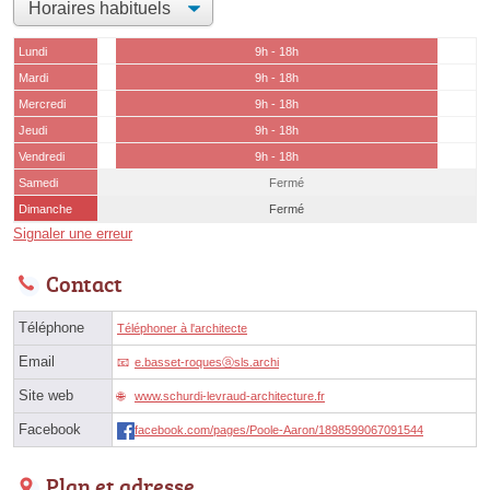
Lundi
9h - 18h
Mardi
9h - 18h
Mercredi
9h - 18h
Jeudi
9h - 18h
Vendredi
9h - 18h
Samedi
Fermé
Dimanche
Fermé
Signaler une erreur
Contact
Téléphone
Téléphoner à l'architecte
Email
e.basset-roquesⓐsls.archi
Site web
www.schurdi-levraud-architecture.fr
Facebook
facebook.com/pages/Poole-Aaron/1898599067091544
Plan et adresse