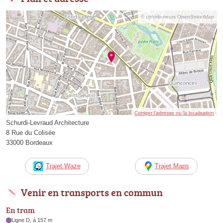
© contributeurs OpenStreetMap
Corriger l’adresse ou la localisation
Schurdi-Levraud Architecture
8 Rue du Colisée
33000 Bordeaux
Trajet Waze
Trajet Maps
Venir en transports en commun
En tram
Ligne D, à 157 m