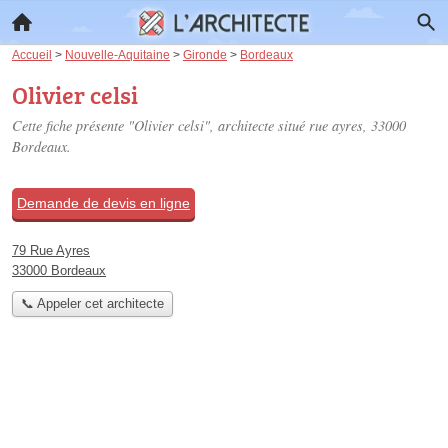
Accueil
>
Nouvelle-Aquitaine
>
Gironde
>
Bordeaux
Olivier celsi
Cette fiche présente "Olivier celsi", architecte situé
rue ayres
, 33000
Bordeaux.
Demande de devis en ligne
79 Rue Ayres
33000 Bordeaux
📞 Appeler cet architecte