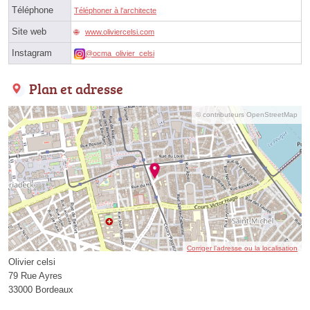
Téléphone
Téléphoner à l'architecte
Site web
www.oliviercelsi.com
Instagram
@ocma_olivier_celsi
Plan et adresse
© contributeurs OpenStreetMap
Corriger l’adresse ou la localisation
Olivier celsi
79 Rue Ayres
33000 Bordeaux