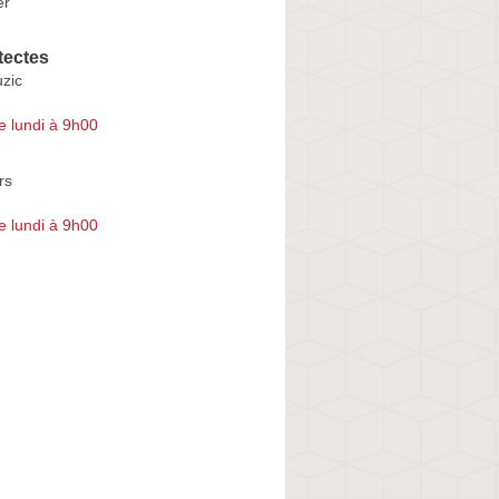
er
tectes
zic
e lundi à 9h00
rs
e lundi à 9h00