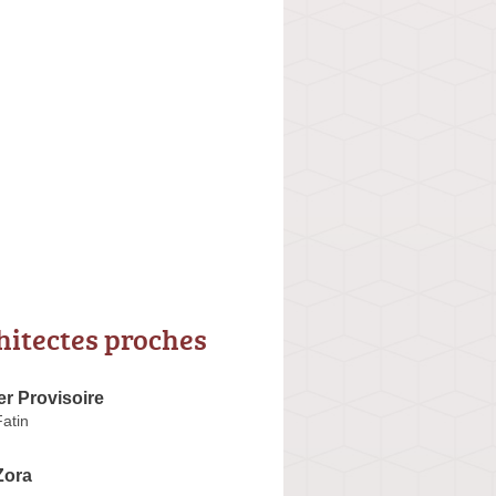
hitectes proches
er Provisoire
Fatin
ora