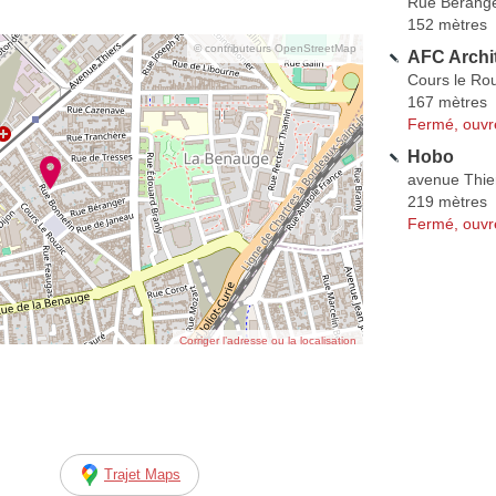
Rue Bérang
152 mètres
© contributeurs OpenStreetMap
AFC Archi
Cours le Rou
167 mètres
Fermé, ouvr
Hobo
avenue Thie
219 mètres
Fermé, ouvr
Corriger l’adresse ou la localisation
Trajet Maps