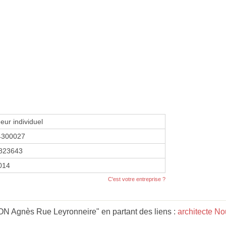
eur individuel
4300027
823643
2014
C'est votre entreprise ?
 Agnès Rue Leyronneire" en partant des liens :
architecte No