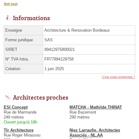
Voir tout
Informations
Enseigne
Architecture & Renovation Bordeaux
Forme juridique
SAS
SIRET
89412975800021
N° TVA Intra.
FR77894129758
Création
1 juin 2025
C'est votre entreprise ?
Architectes proches
ESI Concept
MATCHA - Mathilde THINAT
Rue de Marmande
Rue Bazemont
249 mètres
290 mètres
Ouvert jusqu'à 18h
Tlr Architecture
Niez Larraufie. Architectes
Rue Roger Mirassou
Associés - NL.AA