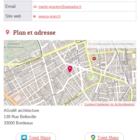
Email
martin.graviereⓐwanadoo.fr
Site web
www.a-gram.fr
Plan et adresse
© contributeurs OpenStreetMap
Corriger l’adresse ou la localisation
AGraM architecture
139 Rue Belleville
33000 Bordeaux
Trajet Waze
Trajet Maps