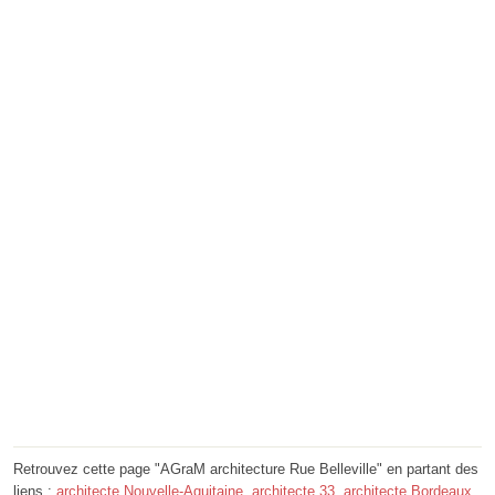
Retrouvez cette page "AGraM architecture Rue Belleville" en partant des
liens :
architecte Nouvelle-Aquitaine
,
architecte 33
,
architecte Bordeaux
.