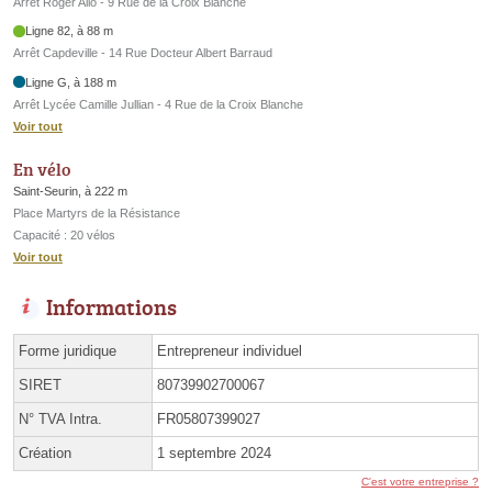
Arrêt Roger Allo - 9 Rue de la Croix Blanche
Ligne 82, à 88 m
Arrêt Capdeville - 14 Rue Docteur Albert Barraud
Ligne G, à 188 m
Arrêt Lycée Camille Jullian - 4 Rue de la Croix Blanche
Voir tout
En vélo
Saint-Seurin, à 222 m
Place Martyrs de la Résistance
Capacité : 20 vélos
Voir tout
Informations
Forme juridique
Entrepreneur individuel
SIRET
80739902700067
N° TVA Intra.
FR05807399027
Création
1 septembre 2024
C'est votre entreprise ?