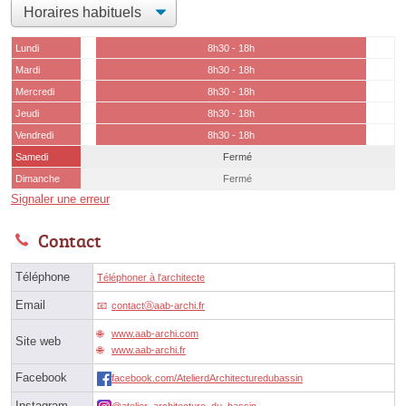
Lundi
8h30 - 18h
Mardi
8h30 - 18h
Mercredi
8h30 - 18h
Jeudi
8h30 - 18h
Vendredi
8h30 - 18h
Samedi
Fermé
Dimanche
Fermé
Signaler une erreur
Contact
Téléphone
Téléphoner à l'architecte
Email
contactⓐaab-archi.fr
www.aab-archi.com
Site web
www.aab-archi.fr
Facebook
facebook.com/AtelierdArchitecturedubassin
Instagram
@atelier_architecture_du_bassin