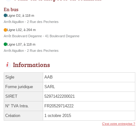
En bus
Ligne D2, à 118 m
Arrêt Aiguillon - 2 Rue des Pecheries
Ligne L02, à 264 m
Arrêt Boulevard Deganne - 41 Boulevard Deganne
Ligne L07, à 118 m
Arrêt Aiguillon - 2 Rue des Pecheries
Informations
Sigle
AAB
Forme juridique
SARL
SIRET
52971422200021
N° TVA Intra.
FR20529714222
Création
1 octobre 2015
C'est votre entreprise ?