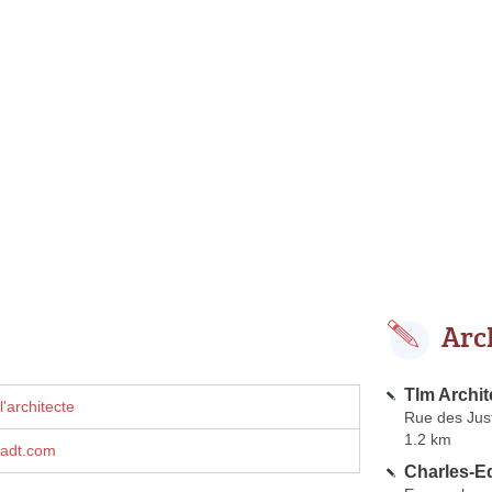
Arc
Tlm Archit
'architecte
Rue des Jus
1.2 km
cadt.com
Charles-E