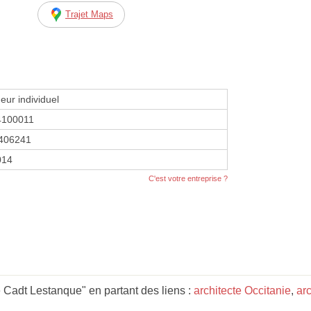
Trajet Maps
eur individuel
4100011
406241
014
C'est votre entreprise ?
 Cadt Lestanque" en partant des liens :
architecte Occitanie
,
arc