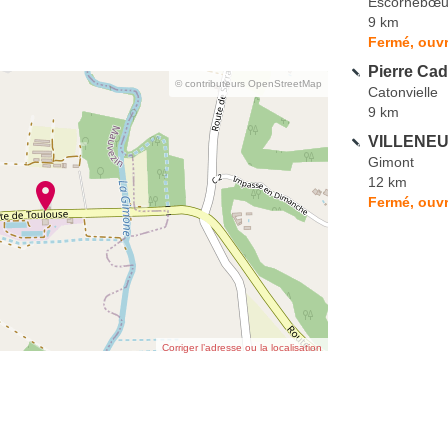
Escornebœu
9 km
Fermé, ouvr
Pierre Cad
© contributeurs OpenStreetMap
Catonvielle
9 km
VILLENEU
Gimont
12 km
Fermé, ouvr
Corriger l’adresse ou la localisation