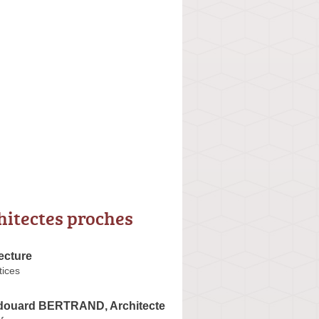
hitectes proches
ecture
tices
douard BERTRAND, Architecte