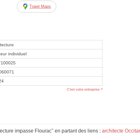
Trajet Maps
tecture
eur individuel
7100025
060071
24
C'est votre entreprise ?
ecture impasse Flourac" en partant des liens :
architecte Occita