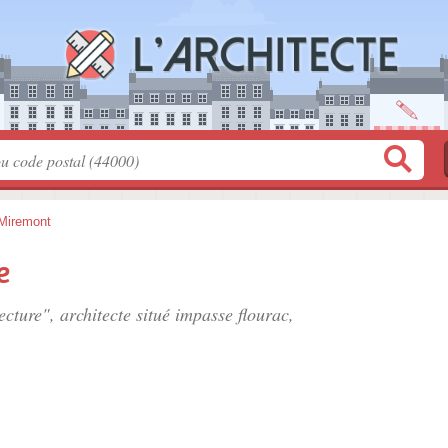
Miremont
e
ecture", architecte situé
impasse flourac
,