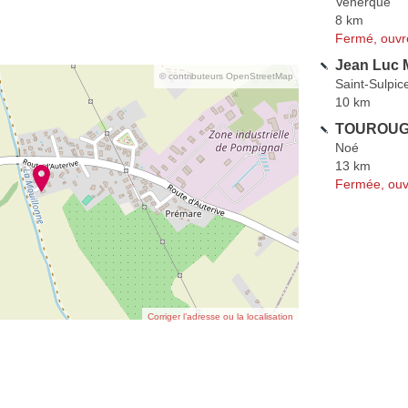
Venerque
8 km
Fermé, ouvr
Jean Luc
© contributeurs OpenStreetMap
Saint-Sulpic
10 km
TOUROUGU
Noé
13 km
Fermée, ouv
Corriger l’adresse ou la localisation