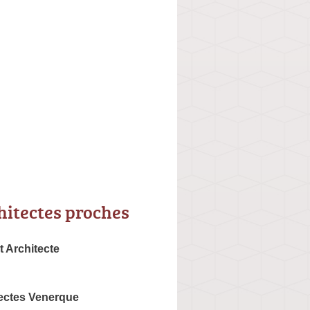
hitectes proches
t Architecte
tectes Venerque