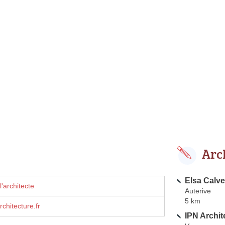
Arc
Elsa Calve
'architecte
Auterive
5 km
hitecture.fr
IPN Archi