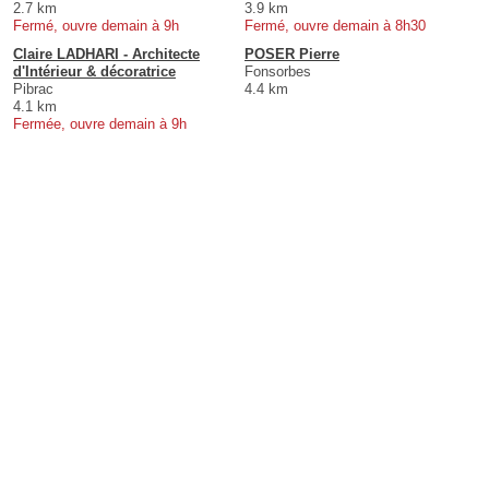
2.7 km
3.9 km
Fermé, ouvre demain à 9h
Fermé, ouvre demain à 8h30
Claire LADHARI - Architecte
POSER Pierre
d'Intérieur & décoratrice
Fonsorbes
Pibrac
4.4 km
4.1 km
Fermée, ouvre demain à 9h