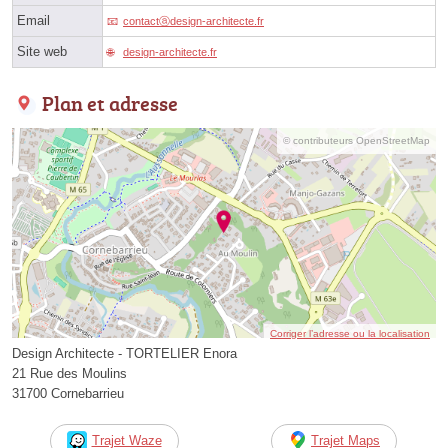
Email
contactⓐdesign-architecte.fr
Site web
design-architecte.fr
Plan et adresse
© contributeurs OpenStreetMap
Corriger l’adresse ou la localisation
Design Architecte - TORTELIER Enora
21 Rue des Moulins
31700 Cornebarrieu
Trajet Waze
Trajet Maps