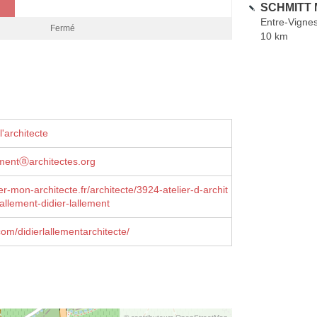
SCHMITT M
Entre-Vigne
Fermé
10 km
'architecte
lementⓐarchitectes.org
r-mon-architecte.fr/architecte/3924-atelier-d-archit
lallement-didier-lallement
om/didierlallementarchitecte/