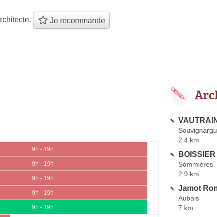
rchitecte.
Je recommande
Arc
VAUTRAIN
Souvignarg
2.4 km
9h - 19h
BOISSIER 
Sommières
9h - 19h
2.9 km
9h - 19h
Jamot Rom
9h - 19h
Aubais
7 km
9h - 19h