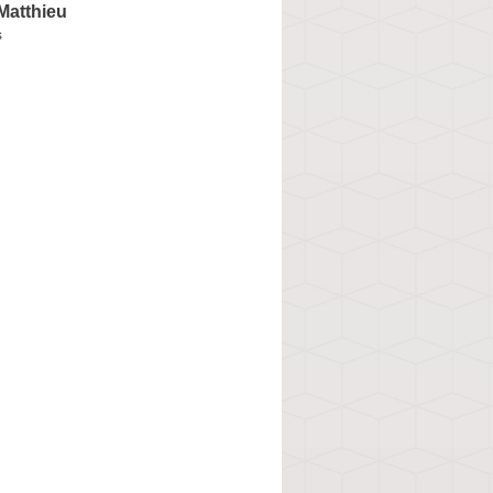
atthieu
s