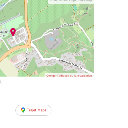
© contributeurs OpenStreetMap
Corriger l’adresse ou la localisation
t
Trajet Maps