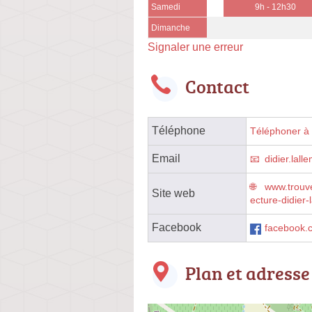
Samedi
9h - 12h30
Dimanche
Signaler une erreur
Contact
Téléphone
Téléphoner à l
Email
didier.lal
www.trouve
Site web
ecture-didier-
Facebook
facebook.c
Plan et adresse