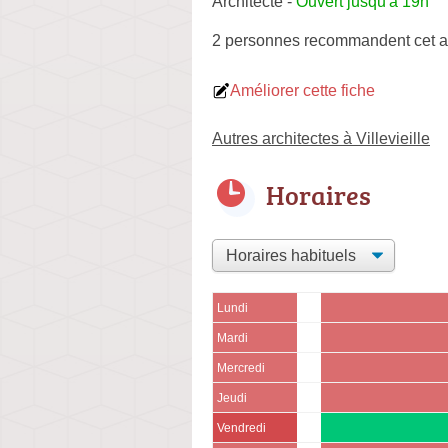
Architecte
-
Ouvert jusqu'à 19h
2 personnes
recommandent
cet a
Améliorer cette fiche
Autres architectes à Villevieille
Horaires
Lundi
Mardi
Mercredi
Jeudi
Vendredi