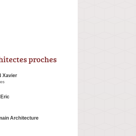
hitectes proches
 Xavier
ues
Eric
ain Architecture